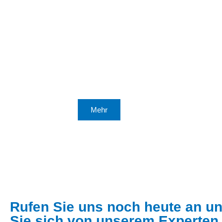
Moderner Kombi-Kessel
(Stückholz - Pellets) in
Frickingen
Austausch Ölheizung mit staatl.
Förderung
Mehr
Rufen Sie uns noch heute an u
Sie sich von unserem Experten 