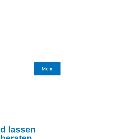
Pellets-Kessel mit Solar-
Heizungsunterstützung in
Mod
Bermatingen
Gastherme gegen Pelletsanlage
getauscht
Mehr
nd lassen
beraten.